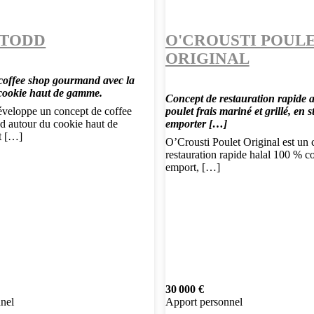
 TODD
O'CROUSTI POUL
ORIGINAL
coffee shop gourmand avec la
 cookie haut de gamme.
Concept de restauration rapide 
veloppe un concept de coffee
poulet frais mariné et grillé, en s
 autour du cookie haut de
emporter […]
t […]
O’Crousti Poulet Original est un 
restauration rapide halal 100 % 
emport, […]
30 000 €
nel
Apport personnel