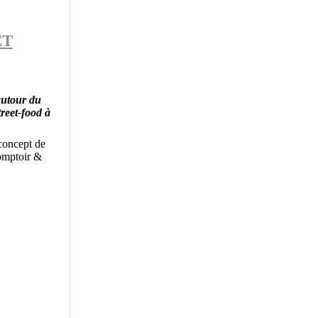
ET
autour du
treet-food à
concept de
comptoir &