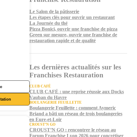
Le Salon de la pâtisserie
Les étapes clés pour ouvrir un restaurant
La Journée du thé
Pizza Bonici, ouvrir une franchise de pizza
Green sur mesure, ouvrir une franchise de
restauration rapide et de qualité
Les dernières actualités sur les
Franchises Restauration
CLUB CAFÉ
ée
CLUB CAFÉ : une reprise réussie aux Docks
Vauban du Havre
ation
BOULANGERIE FEUILLETTE
Boulangerie Feuillette : comment Aymeric
Briand a bâti un réseau de trois boulangeries
en Eure-et-Loir
CROUST’N GO
CROUST’N GO : rencontrer le réseau au
Forum Franchise Lyon 2026 pour concrétiser