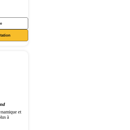
ée
ation
end
ynamique et
plus à