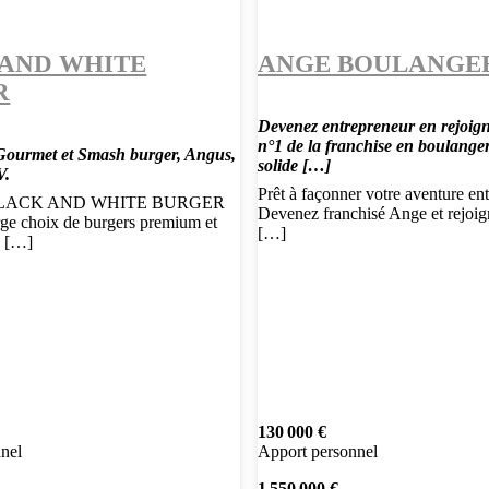
AND WHITE
ANGE BOULANGE
R
Devenez entrepreneur en rejoign
n°1 de la franchise en boulanger
 Gourmet et Smash burger, Angus,
solide […]
V.
Prêt à façonner votre aventure ent
t BLACK AND WHITE BURGER
Devenez franchisé Ange et rejoig
rge choix de burgers premium et
[…]
s […]
130 000 €
nel
Apport personnel
1 550 000 €