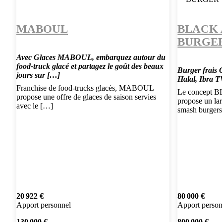
MABOUL
BLACK 
BURGE
Avec Glaces MABOUL, embarquez autour du
food-truck glacé et partagez le goût des beaux
Burger frais
jours sur […]
Halal, Ibra T
Franchise de food-trucks glacés, MABOUL
Le concep
propose une offre de glaces de saison servies
propose un la
avec le […]
smash burger
20 922 €
80 000 €
Apport personnel
Apport person
130 000 €
800 000 €