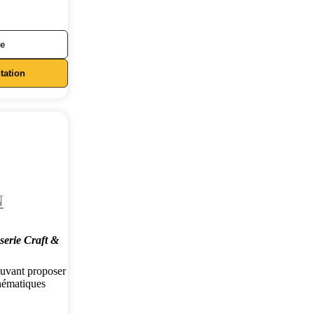
ée
ation
N
serie Craft &
ouvant proposer
thématiques