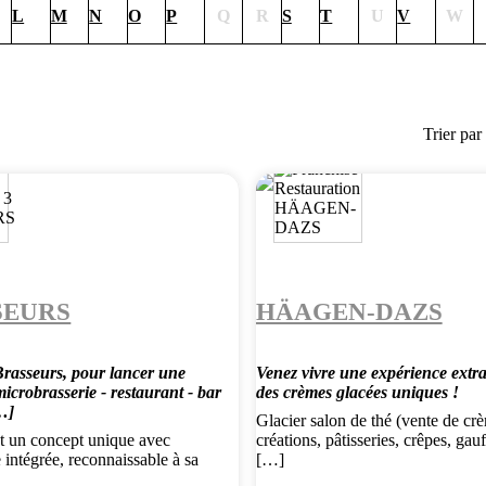
L
M
N
O
P
Q
R
S
T
U
V
W
Trier par
SEURS
HÄAGEN-DAZS
Brasseurs, pour lancer une
Venez vivre une expérience extr
icrobrasserie - restaurant - bar
des crèmes glacées uniques !
…]
Glacier salon de thé (vente de cr
st un concept unique avec
créations, pâtisseries, crêpes, gau
 intégrée, reconnaissable à sa
[…]