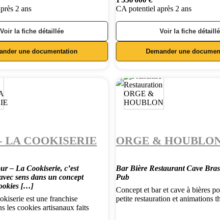
après 2 ans
CA potentiel après 2 ans
Voir la fiche détaillée
Voir la fiche détaill
ander une documentation
Demander une document
- LA COOKISERIE
ORGE & HOUBLO
ur – La Cookiserie, c’est
Bar Bière Restaurant Cave Bras
avec sens dans un concept
Pub
cookies […]
Concept et bar et cave à bières p
kiserie est une franchise
petite restauration et animations 
ns les cookies artisanaux faits