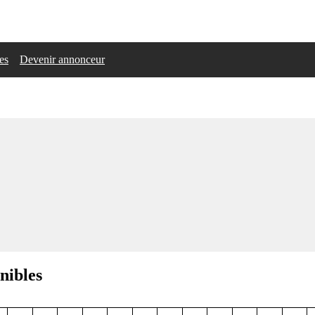
les
Devenir annonceur
nibles