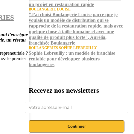
un projet en restauration rapide
BOULANGERIE LOUISE
"J'ai choisi Boulangerie Louise parce que je
RIES
voulais un modèle de distribution qui se
rapproche de la restauration rapide, mais avec
quelque chose à taille humaine et avec une
ant l’enseigne
qualité de produit plus forte", Aurélia,
ie, un réseau
franchisée Boulangerie
BOULANGERIES SOPHIE LEBREUILLY
repreneuriale ?
Sophie Lebreuilly : un modèle de franchise
nez le premier
rentable pour développer plusieurs
boulangeries
Recevez nos newsletters
Continuer