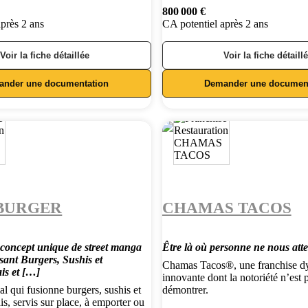
800 000 €
après 2 ans
CA potentiel après 2 ans
Voir la fiche détaillée
Voir la fiche détaill
ander une documentation
Demander une document
 BURGER
CHAMAS TACOS
concept unique de street manga
Être là où personne ne nous att
sant Burgers, Sushis et
Chamas Tacos®️, une franchise d
is et […]
innovante dont la notoriété n’est 
l qui fusionne burgers, sushis et
démontrer.
s, servis sur place, à emporter ou