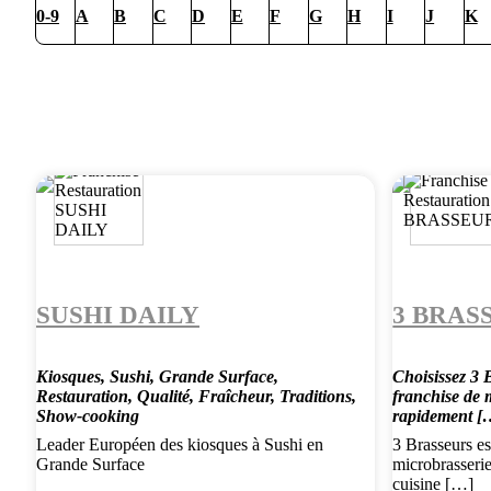
0-9
A
B
C
D
E
F
G
H
I
J
K
SUSHI DAILY
3 BRAS
Kiosques, Sushi, Grande Surface,
Choisissez 3 
Restauration, Qualité, Fraîcheur, Traditions,
franchise de m
Show-cooking
rapidement [
Leader Européen des kiosques à Sushi en
3 Brasseurs e
Grande Surface
microbrasserie
cuisine […]