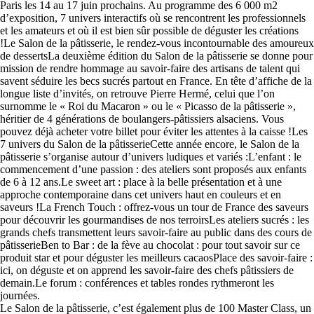
Paris les 14 au 17 juin prochains. Au programme des 6 000 m2
d’exposition, 7 univers interactifs où se rencontrent les professionnels
et les amateurs et où il est bien sûr possible de déguster les créations
!Le Salon de la pâtisserie, le rendez-vous incontournable des amoureux
de dessertsLa deuxième édition du Salon de la pâtisserie se donne pour
mission de rendre hommage au savoir-faire des artisans de talent qui
savent séduire les becs sucrés partout en France. En tête d’affiche de la
longue liste d’invités, on retrouve Pierre Hermé, celui que l’on
surnomme le « Roi du Macaron » ou le « Picasso de la pâtisserie »,
héritier de 4 générations de boulangers-pâtissiers alsaciens. Vous
pouvez déjà acheter votre billet pour éviter les attentes à la caisse !Les
7 univers du Salon de la pâtisserieCette année encore, le Salon de la
pâtisserie s’organise autour d’univers ludiques et variés :L’enfant : le
commencement d’une passion : des ateliers sont proposés aux enfants
de 6 à 12 ans.Le sweet art : place à la belle présentation et à une
approche contemporaine dans cet univers haut en couleurs et en
saveurs !La French Touch : offrez-vous un tour de France des saveurs
pour découvrir les gourmandises de nos terroirsLes ateliers sucrés : les
grands chefs transmettent leurs savoir-faire au public dans des cours de
pâtisserieBen to Bar : de la fève au chocolat : pour tout savoir sur ce
produit star et pour déguster les meilleurs cacaosPlace des savoir-faire :
ici, on déguste et on apprend les savoir-faire des chefs pâtissiers de
demain.Le forum : conférences et tables rondes rythmeront les
journées.
Le Salon de la pâtisserie, c’est également plus de 100 Master Class, un