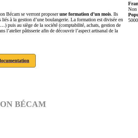
Fran
Non
aison Bécam se verront proposer
une formation d’un mois
. Ils
Popu
s liés à la gestion d’une boulangerie. La formation est divisée en
5000
e…) puis au siège de la société (comptabilité, achats, gestion de
atelier pâtisserie afin de découvrir l’aspect artisanal de la
ocumentation
MAISON BÉCAM