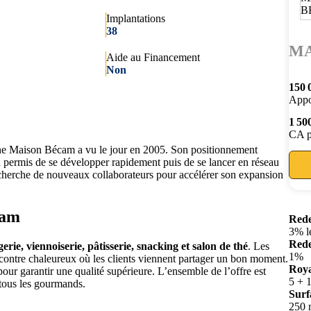
Implantations
38
MA
Aide au Financement
Non
150 
Appo
1 50
CA p
gne Maison Bécam a vu le jour en 2005. Son positionnement
a permis de se développer rapidement puis de se lancer en réseau
herche de nouveaux collaborateurs pour accélérer son expansion
cam
Rede
3% l
Rede
erie, viennoiserie, pâtisserie, snacking et salon de thé
. Les
1%
contre chaleureux où les clients viennent partager un bon moment.
Roya
our garantir une qualité supérieure. L’ensemble de l’offre est
5 + 
e tous les gourmands.
Surf
250 