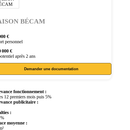
ISON BÉCAM
000 €
rt personnel
0 000 €
otentiel après 2 ans
Demander une documentation
vance fonctionnement :
es 12 premiers mois puis 5%
vance publicitaire :
lties :
1%
ace moyenne :
m²