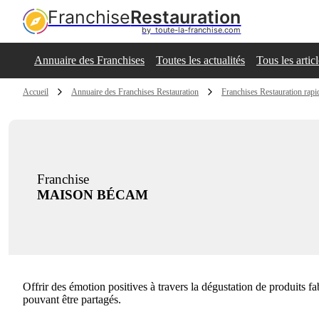
Franchise
Restauration
by  toute-la-franchise.com
Annuaire des Franchises
Toutes les actualités
Tous les artic
Accueil
Annuaire des Franchises Restauration
Franchises Restauration rapi
Franchise
MAISON BÉCAM
Offrir des émotion positives à travers la dégustation de produits f
pouvant être partagés.