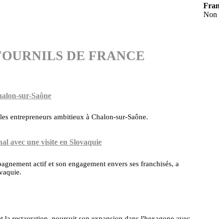
Fran
Non
 LES FOURNILS DE FRANCE
halon-sur-Saône
 les entrepreneurs ambitieux à Chalon-sur-Saône.
al avec une visite en Slovaquie
agnement actif et son engagement envers ses franchisés, a
ovaquie.
 et la restauration, poursuit son expansion dans l'hexagone avec