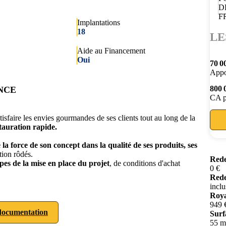
Implantations
18
LE
Aide au Financement
Oui
70 0
Appo
800 
ANCE
CA p
atisfaire les envies gourmandes de ses clients tout au long de la
stauration rapide.
 la force de son concept dans la qualité de ses produits, ses
tion rôdés.
Rede
es de la mise en place du projet
, de conditions d'achat
0 €
Rede
inclu
Roya
949 
ocumentation
Surf
55 m