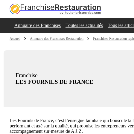
Franchise
Restauration
by  toute-la-franchise.com
Annuaire des Franchises
Toutes les actualités
Tous les artic
Accueil
Annuaire des Franchises Restauration
Franchises Restauration rapi
Franchise
LES FOURNILS DE FRANCE
Les Fournils de France, c’est l’enseigne familiale qui bouscule la 
performant et axé sur la qualité, qui propulse les entrepreneurs ve
accompagnement sur-mesure de A à Z.