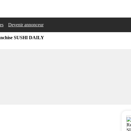
les
Devenir annonceur
anchise SUSHI DAILY