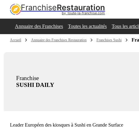
Franchise
Restauration
by  toute-la-franchise.com
Annuaire des Franchises
Toutes les actualités
Tous les artic
Fr
Accueil
Annuaire des Franchises Restauration
Franchises Sushi
Franchise
SUSHI DAILY
Leader Européen des kiosques à Sushi en Grande Surface