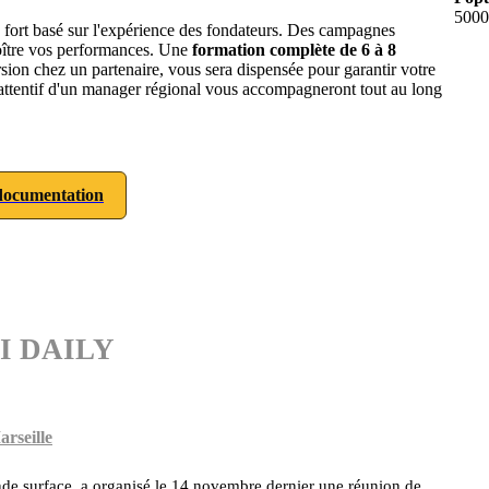
5000
n fort basé sur l'expérience des fondateurs. Des campagnes
roître vos performances. Une
formation complète de 6 à 8
rsion chez un partenaire, vous sera dispensée pour garantir votre
i attentif d'un manager régional vous accompagneront tout au long
ocumentation
SHI DAILY
arseille
nde surface, a organisé le 14 novembre dernier une réunion de