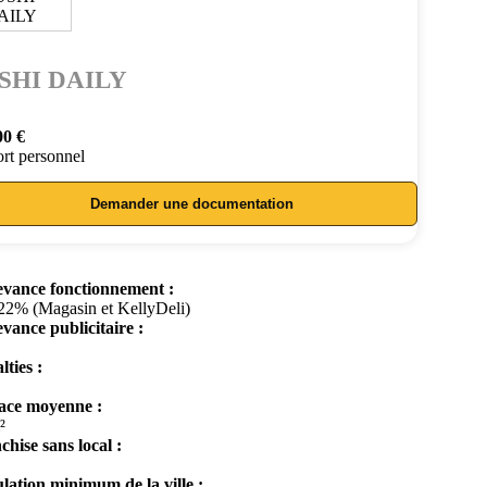
SHI DAILY
00 €
rt personnel
Demander une documentation
vance fonctionnement :
22% (Magasin et KellyDeli)
vance publicitaire :
lties :
ace moyenne :
²
chise sans local :
lation minimum de la ville :