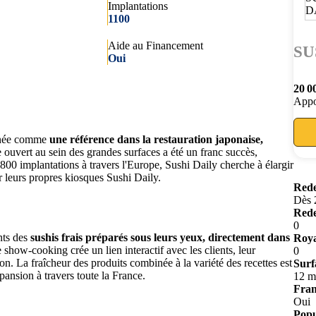
Implantations
1100
Aide au Financement
SU
Oui
20 0
Appo
onnée comme
une référence dans la restauration japonaise,
ouvert au sein des grandes surfaces a été un franc succès,
00 implantations à travers l'Europe, Sushi Daily cherche à élargir
r leurs propres kiosques Sushi Daily.
Rede
Dès 
Rede
0
nts des
sushis frais préparés sous leurs yeux, directement dans
Roya
e show-cooking crée un lien interactif avec les clients, leur
0
on. La fraîcheur des produits combinée à la variété des recettes est
Surf
ansion à travers toute la France.
12 m
Fran
Oui
Popu