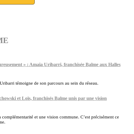
LME
eureusement » : Amaia Uribarri, franchisée Balme aux Halles
ribarri témoigne de son parcours au sein du réseau.
howski et Loïs, franchisés Balme unis par une vision
la complémentarité et une vision commune. C’est précisément ce
me.