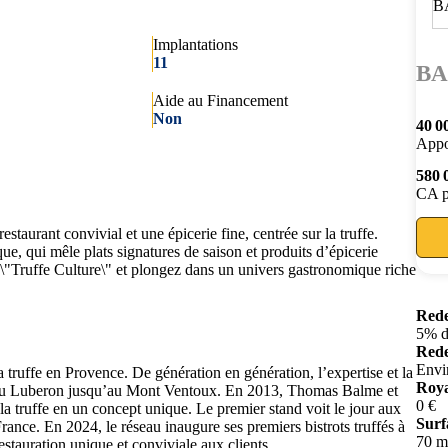
Implantations
11
B
Aide au Financement
Non
40 0
Appo
580 
CA p
urant convivial et une épicerie fine, centrée sur la truffe.
ue, qui mêle plats signatures de saison et produits d’épicerie
 \"Truffe Culture\" et plongez dans un univers gastronomique riche
Rede
5% d
Rede
Envi
a truffe en Provence. De génération en génération, l’expertise et la
Roya
s du Luberon jusqu’au Mont Ventoux. En 2013, Thomas Balme et
0 €
a truffe en un concept unique. Le premier stand voit le jour aux
Surf
France. En 2024, le réseau inaugure ses premiers bistrots truffés à
70 m
stauration unique et conviviale aux clients.