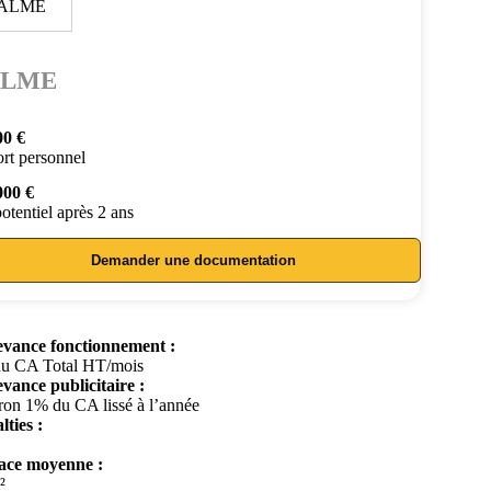
ALME
00 €
rt personnel
000 €
otentiel après 2 ans
Demander une documentation
vance fonctionnement :
u CA Total HT/mois
vance publicitaire :
ron 1% du CA lissé à l’année
lties :
ace moyenne :
²