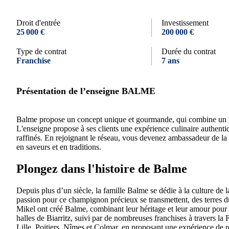
Droit d'entrée
Investissement
25 000 €
200 000 €
Type de contrat
Durée du contrat
Franchise
7 ans
Présentation de l’enseigne BALME
Balme propose un concept unique et gourmande, qui combine un resta
L'enseigne propose à ses clients une expérience culinaire authentiq
raffinés. En rejoignant le réseau, vous devenez ambassadeur de la
en saveurs et en traditions.
Plongez dans l'histoire de Balme
Depuis plus d’un siècle, la famille Balme se dédie à la culture de l
passion pour ce champignon précieux se transmettent, des terre
Mikel ont créé Balme, combinant leur héritage et leur amour pour l
halles de Biarritz, suivi par de nombreuses franchises à travers la 
Lille, Poitiers, Nîmes et Colmar, en proposant une expérience de re