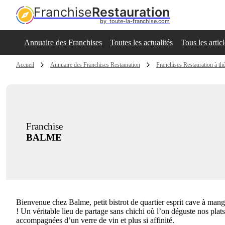
Franchise
Restauration
by  toute-la-franchise.com
Annuaire des Franchises
Toutes les actualités
Tous les artic
Accueil
Annuaire des Franchises Restauration
Franchises Restauration à t
Franchise
BALME
Bienvenue chez Balme, petit bistrot de quartier esprit cave à manger
! Un véritable lieu de partage sans chichi où l’on déguste nos plats
accompagnées d’un verre de vin et plus si affinité.