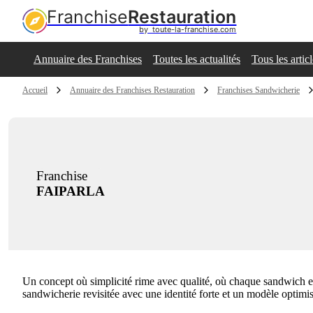
Franchise
Restauration
by  toute-la-franchise.com
Annuaire des Franchises
Toutes les actualités
Tous les artic
Accueil
Annuaire des Franchises Restauration
Franchises Sandwicherie
Franchise
FAIPARLA
Un concept où simplicité rime avec qualité, où chaque sandwich est 
sandwicherie revisitée avec une identité forte et un modèle optimis