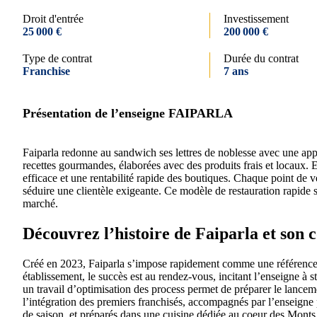
Droit d'entrée
Investissement
25 000 €
200 000 €
Type de contrat
Durée du contrat
Franchise
7 ans
Présentation de l’enseigne FAIPARLA
Faiparla redonne au sandwich ses lettres de noblesse avec une appr
recettes gourmandes, élaborées avec des produits frais et locaux. E
efficace et une rentabilité rapide des boutiques. Chaque point de ve
séduire une clientèle exigeante. Ce modèle de restauration rapide 
marché.
Découvrez l’histoire de Faiparla et son 
Créé en 2023, Faiparla s’impose rapidement comme une référence d
établissement, le succès est au rendez-vous, incitant l’enseigne 
un travail d’optimisation des process permet de préparer le lance
l’intégration des premiers franchisés, accompagnés par l’enseigne 
de saison, et préparés dans une cuisine dédiée au coeur des Monts