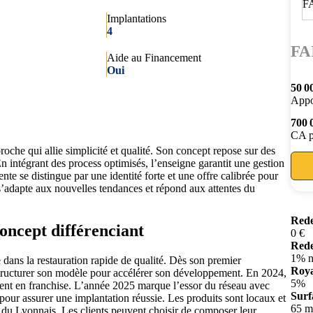
Implantations
4
FA
Aide au Financement
Oui
50 0
Appo
700 
CA p
oche qui allie simplicité et qualité. Son concept repose sur des
n intégrant des process optimisés, l’enseigne garantit une gestion
nte se distingue par une identité forte et une offre calibrée pour
s’adapte aux nouvelles tendances et répond aux attentes du
Rede
concept différenciant
0 €
Rede
1% n
ans la restauration rapide de qualité. Dès son premier
Roya
à structurer son modèle pour accélérer son développement. En 2024,
5%
ment en franchise. L’année 2025 marque l’essor du réseau avec
Surf
pour assurer une implantation réussie. Les produits sont locaux et
65 m
 du Lyonnais. Les clients peuvent choisir de composer leur