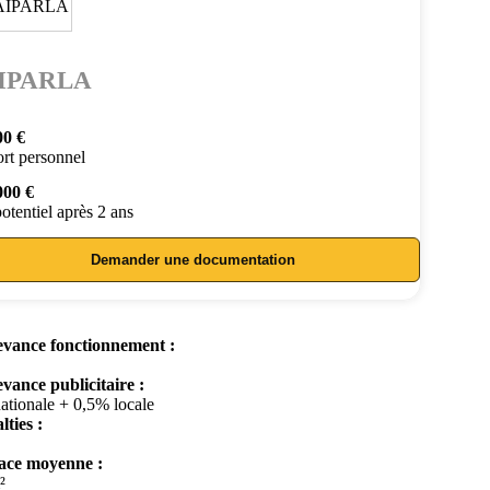
IPARLA
00 €
rt personnel
000 €
otentiel après 2 ans
Demander une documentation
vance fonctionnement :
vance publicitaire :
ationale + 0,5% locale
lties :
ace moyenne :
²