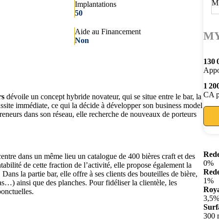
Implantations
50
Aide au Financement
MY
Non
130 
Appo
1 20
CA p
rs
dévoile un concept hybride novateur, qui se situe entre le bar, la
éussite immédiate, ce qui la décide à développer son business model
preneurs dans son réseau, elle recherche de nouveaux de porteurs
Rede
entre dans un même lieu un catalogue de 400 bières craft et des
0%
abilité de cette fraction de l’activité, elle propose également la
Rede
ans la partie bar, elle offre à ses clients des bouteilles de bière,
1%
s…) ainsi que des planches. Pour fidéliser la clientèle, les
Roya
onctuelles.
3,5
Surf
300 