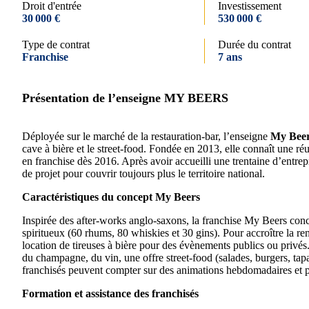
Droit d'entrée
Investissement
30 000 €
530 000 €
Type de contrat
Durée du contrat
Franchise
7 ans
Présentation de l’enseigne MY BEERS
Déployée sur le marché de la restauration-bar, l’enseigne
My Bee
cave à bière et le street-food. Fondée en 2013, elle connaît une r
en franchise dès 2016. Après avoir accueilli une trentaine d’entre
de projet pour couvrir toujours plus le territoire national.
Caractéristiques du concept My Beers
Inspirée des after-works anglo-saxons, la franchise My Beers conc
spiritueux (60 rhums, 80 whiskies et 30 gins). Pour accroître la rent
location de tireuses à bière pour des évènements publics ou privés. D
du champagne, du vin, une offre street-food (salades, burgers, tapa
franchisés peuvent compter sur des animations hebdomadaires et p
Formation et assistance des franchisés