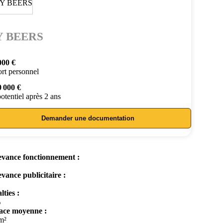
 BEERS
000 €
rt personnel
0 000 €
otentiel après 2 ans
Demander une documentation
vance fonctionnement :
vance publicitaire :
lties :
%
ace moyenne :
m²