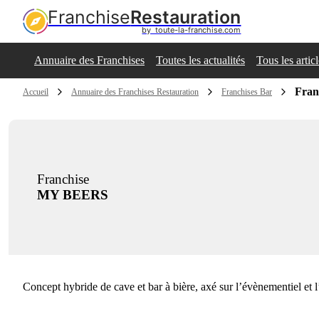
Franchise
Restauration
by  toute-la-franchise.com
Annuaire des Franchises
Toutes les actualités
Tous les artic
Fra
Accueil
Annuaire des Franchises Restauration
Franchises Bar
Franchise
MY BEERS
Concept hybride de cave et bar à bière, axé sur l’évènementiel et 