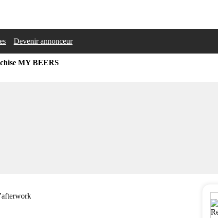
les
Devenir annonceur
nchise MY BEERS
l’afterwork