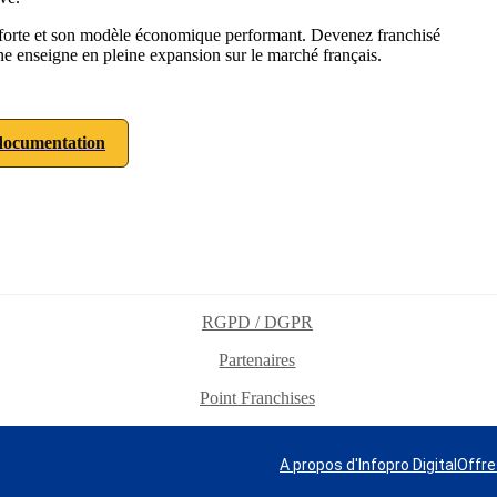
é forte et son modèle économique performant. Devenez franchisé
une enseigne en pleine expansion sur le marché français.
ocumentation
RGPD / DGPR
Partenaires
Point Franchises
A propos d'Infopro Digital
Offre