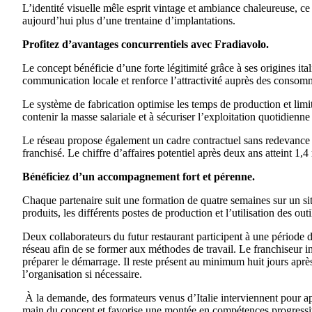
L’identité visuelle mêle esprit vintage et ambiance chaleureuse, c
aujourd’hui plus d’une trentaine d’implantations.
Profitez d’avantages concurrentiels avec Fradiavolo.
Le concept bénéficie d’une forte légitimité grâce à ses origines itali
communication locale et renforce l’attractivité auprès des consom
Le système de fabrication optimise les temps de production et limit
contenir la masse salariale et à sécuriser l’exploitation quotidienne d
Le réseau propose également un cadre contractuel sans redevance d
franchisé. Le chiffre d’affaires potentiel après deux ans atteint 1,4
Bénéficiez d’un accompagnement fort et pérenne.
Chaque partenaire suit une formation de quatre semaines sur un site
produits, les différents postes de production et l’utilisation des outi
Deux collaborateurs du futur restaurant participent à une période
réseau afin de se former aux méthodes de travail. Le franchiseur int
préparer le démarrage. Il reste présent au minimum huit jours après 
l’organisation si nécessaire.
À la demande, des formateurs venus d’Italie interviennent pour appr
main du concept et favorise une montée en compétences progressi