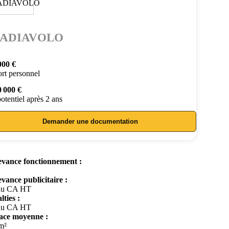
ADIAVOLO
000 €
rt personnel
0 000 €
otentiel après 2 ans
Demander une documentation
vance fonctionnement :
vance publicitaire :
du CA HT
lties :
du CA HT
ace moyenne :
m²