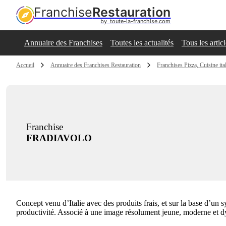
Franchise
Restauration
by  toute-la-franchise.com
Annuaire des Franchises
Toutes les actualités
Tous les artic
Accueil
Annuaire des Franchises Restauration
Franchises Pizza, Cuisine ita
Franchise
FRADIAVOLO
Concept venu d’Italie avec des produits frais, et sur la base d’un 
productivité. Associé à une image résolument jeune, moderne et 