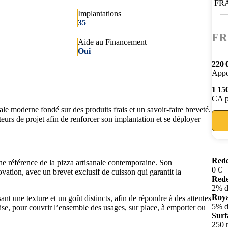
Implantations
35
FR
Aide au Financement
Oui
220 
Appo
1 15
CA p
le moderne fondé sur des produits frais et un savoir-faire breveté.
rteurs de projet afin de renforcer son implantation et se déployer
Rede
 référence de la pizza artisanale contemporaine. Son
0 €
novation, avec un brevet exclusif de cuisson qui garantit la
Rede
2% 
Roya
nt une texture et un goût distincts, afin de répondre à des attentes
5% 
naise, pour couvrir l’ensemble des usages, sur place, à emporter ou
Surf
250 