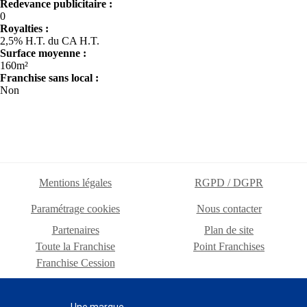
Redevance publicitaire :
0
Royalties :
2,5% H.T. du CA H.T.
Surface moyenne :
160m²
Franchise sans local :
Non
Mentions légales
RGPD / DGPR
Paramétrage cookies
Nous contacter
Partenaires
Plan de site
Toute la Franchise
Point Franchises
Franchise Cession
Une marque