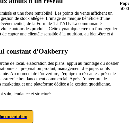
ux atouts d'un réseau
Popu
5000
isée et une forte rentabilité. Les points de vente affichent un
, gestion de stock allégée. L’image de marque bénéficie d’une
et l’événementiel, de la Formule 1 à l’ATP. La communauté
 virale autour des produits. Cette dynamique crée un flux régulier
 capter une clientèle sensible à la nutrition, au bien-être et à
pui constant d'Oakberry
che de local, élaboration des plans, appui au montage du dossier.
pérationnels : préparation produit, management d’équipe, outils
stante. Au moment de l’ouverture, l’équipe du réseau est présente
et assurer le bon lancement commercial. Après l’ouverture, le
ons marketing et une plateforme dédiée à la gestion quotidienne.
 sain, tendance et structuré.
ocumentation