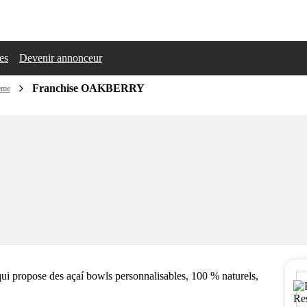
les
Devenir annonceur
Franchise OAKBERRY
hème
ui propose des açaí bowls personnalisables, 100 % naturels,