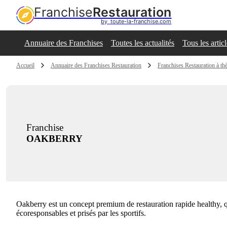
Franchise
Restauration
by  toute-la-franchise.com
Annuaire des Franchises
Toutes les actualités
Tous les artic
Accueil
Annuaire des Franchises Restauration
Franchises Restauration à t
Franchise
OAKBERRY
Oakberry est un concept premium de restauration rapide healthy, q
écoresponsables et prisés par les sportifs.