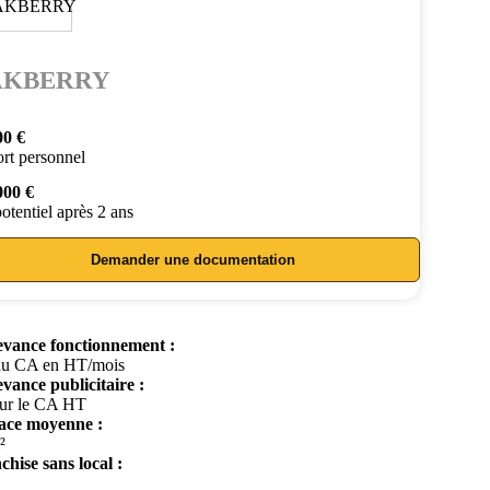
AKBERRY
00 €
rt personnel
000 €
otentiel après 2 ans
Demander une documentation
vance fonctionnement :
u CA en HT/mois
vance publicitaire :
ur le CA HT
ace moyenne :
²
chise sans local :