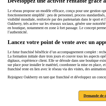
Développez une activité rentable grâce a
Le réseau propose un modèle efficace, conçu pour une gestion optim
fonctionnement simplifié : peu de personnel, process standardisés
visibilité mondiale, renforcée par des partenariats dans le sport 
Oakberry, très active sur les réseaux sociaux, génère une notoriété
en boutique, notamment en zone à fort passage. Le concept permet de
l’authenticité.
Lancez votre point de vente avec un ap
Le futur franchisé bénéficie d’un accompagnement complet : recher
La formation initiale dure trois jours et couvre tous les aspects o
digitaux, expérience client. Elle se déroule dans une boutique exi
sur place pour installer le matériel, coordonner la mise en place, 
franchisé reste en lien avec le réseau via des visites, des animati
Rejoignez Oakberry en tant que franchisé et développez un concept
Demande de d