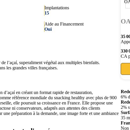
Implantations
15
O
Aide au Financement
Oui
35 0
Appo
330 
CA p
de l’açaí, superaliment végétal aux multiples bienfaits.
s les grandes villes françaises.
Rede
 d’açaí en créant un format rapide de restauration,
6% d
 comme référence mondiale du snacking healthy avec plus de 900
Rede
seille, elle poursuit sa croissance en France. Elle propose une
2% s
actose ni conservateurs, adaptés aux attentes des clients
Surf
 sur une préparation à la demande, une image forte et une ambiance
35 m
Fran
Non