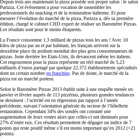
Depuis trois ans maintenant la pizza possède son propre salon : le salon
Parizza. Cet évènement a pour vocation de rassembler les
professionnels du snacking et de la restauration italienne. Et pour
mesurer l’évolution du marché de la pizza, Parizza a, dès sa première
édition, chargé le cabinet CHD expert de réaliser un Baromètre Pizzas.
Les résultats sont pour le moins éloquents.
La France consomme 1,3 milliard de pizzas tous les ans ! Avec 10
kilos de pizza par an et par habitant, les français arrivent sur la
deuxième place du podium mondial des plus gros consommateurs de
pizzas. Juste derrière les Etats-Unis, ils devancent même les italiens.
Cet engouement pour la pizza représente un réel marché de 5,23
milliards d’euros partagé par quelque 22.372 établissements spécialisés
dont un certain nombre
en franchise
. Pas de doute, le marché de la
pizza est un marché porteur.
Selon le Baromètre Pizzas 2013 établit suite à une enquête menée en
janvier et février auprès de 113 pizzérias, plusieurs grandes tendances
se dessinent : l’activité est en régression par rapport à l’année
précédente, suivant l’orientation générale du secteur de l’hôtellerie
restauration. Cependant 34% des sondés ont constaté une
augmentation de leurs ventes alors que celles-ci ont diminués pour
27% d’entre eux. Ces résultats permettent de dégager un indice de 7
points qui reste positif même s’il est moins important qu’en 2012 (+21
points).