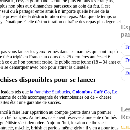
ritish », cosy et gourmand, séduit de plus en plus les Français,
 plus non plus aux dimanches paresseux au coin du feu, il est
 seul ou à partager entre amis à n’importe quelle heure de la
elle provient de la déstructuration des repas. Manque de temps ou
systématique. Cette déstructuration entraîne des repas plus légers et
Exp
par
Fr
 pas vous lancer les yeux fermés dans les marchés qui sont trop à
de thé a triplé en France au cours des 25 dernières années et 6
Fr
ce que l’on pourrait croire, le public reste jeune (18 – 34 ans) et
oir se démarquer avec brio pour attirer la clientèle.
Fr
chises disponibles pour se lancer
leaders tels que
la franchise Starbucks
,
Colombus Café Co
,
Le
 gamme de cafés accompagnée de viennoiseries ou de « cheese
rtes était une garantie de succès.
Les
encé à faire leur apparition au compte-goutte dans un premier
Re
ché français. Autrefois, ils étaient réservés à une élite d’initiés
ge élitiste s’est démodée. Aujourd’hui, le salon de thé s’est
tracté, mi-chic, british et parfois même girly : il y en a pour tous
CLUB