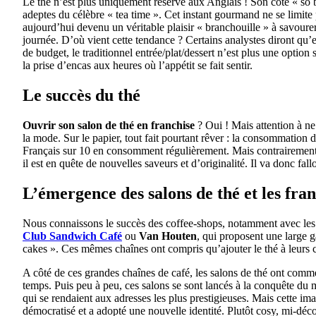
Le thé n’est plus uniquement réservé aux Anglais ! Son côté « so b
adeptes du célèbre « tea time ». Cet instant gourmand ne se limite
aujourd’hui devenu un véritable plaisir « branchouille » à savourer
journée. D’où vient cette tendance ? Certains analystes diront qu’
de budget, le traditionnel entrée/plat/dessert n’est plus une option 
la prise d’encas aux heures où l’appétit se fait sentir.
Le succès du thé
Ouvrir son salon de thé en franchise
? Oui ! Mais attention à ne
la mode. Sur le papier, tout fait pourtant rêver : la consommation 
Français sur 10 en consomment régulièrement. Mais contrairement à 
il est en quête de nouvelles saveurs et d’originalité. Il va donc fall
L’émergence des salons de thé et les fran
Nous connaissons le succès des coffee-shops, notamment avec les 
Club Sandwich Café
ou
Van Houten
, qui proposent une large
cakes ». Ces mêmes chaînes ont compris qu’ajouter le thé à leurs ca
A côté de ces grandes chaînes de café, les salons de thé ont comm
temps. Puis peu à peu, ces salons se sont lancés à la conquête du mar
qui se rendaient aux adresses les plus prestigieuses. Mais cette ima
démocratisé et a adopté une nouvelle identité. Plutôt cosy, mi-décon