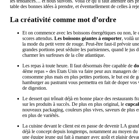
les tendances… et nous suivons. Voilà ce qu’il faut attendre des p
table des bonnes idées à prendre, et éventuellement de celles à reje
La créativité comme mot d’ordre
Et on commence avec les boissons énergétiques ou non, le ca
scores attendus.
Les boissons géantes à emporter
, voilà 
la mode du petit verre de rouge. Peut-être faut-il prévoir un
grandes portions peut séduire les parisiennes, quand le jus 
charmer les surfeuses de la côte atlantique.
Les repas à toute heure. Il faut désormais être capable de
do
4ème repas » des Etats Unis va faire peur aux managers de 
consomme plus mais en plus petites portions, le but est de go
hamburger au pastrami vous permettra en fait de doper vos 
de digestion.
Le dessert qui trônait déjà en bonne place des restaurants fr
sur les produits à succès. De plus en plus original, le
cupca
nouveaux packaging, couleurs plus vives, saveurs de plus en
en plus de variétés.
La cuisine devant le client est en passe de devenir LA gra
déjà le concept depuis longtemps, notamment au moyen du
une équipe jeune qui fait à manger avec goût et plaisir devant 