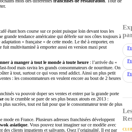
rochains mois des différentes
franchises de restauration
. Tour de
ter.
Exp
fé étant hors course sur ce point puisque loin devant tous les
par
une grande tendance américaine qui déferle sur nos côtes toujours à
e adaptation « française » de cette mode. Le thé à emporter, en
de fuit multivitaminé à emporter aussi en version maxi peut
Fr
Fr
nner à manger à tout le monde à toute heure
: l’arrivée du «
fast-food mais ravira les grands consommateurs de nourriture. On
ûter à tout, surtout ce qui vous rend addict. Ainsi un plus petit
Fr
ventes : les consommateurs en veulent encore au bout de 2 heures
anchisés va pouvoir doper ses ventes et entrer par la grande porte
ke
ou le crumble se pare de ses plus beaux atouts en 2013 :
 plus sucrées, tout est fait pour que le consommateur teste de plus
Les
Re
nde mode en France. Plusieurs adresses franchisées développent
wok asiatique
. Vous pouvez tout imaginer sur ce modèle avec
CLUB
des clients impatients et salivants. Osez l’originalité. Il est par