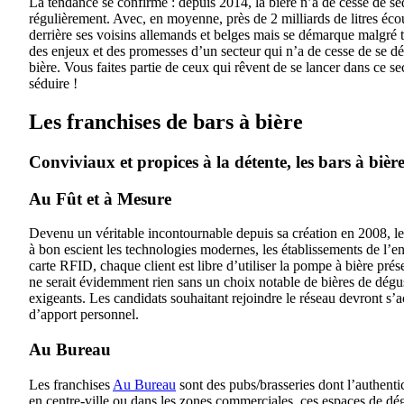
La tendance se confirme : depuis 2014, la bière n’a de cesse de sé
régulièrement. Avec, en moyenne, près de 2 milliards de litres éco
derrière ses voisins allemands et belges mais se démarque malgré t
des enjeux et des promesses d’un secteur qui n’a de cesse de se dé
bière. Vous faites partie de ceux qui rêvent de se lancer dans ce s
séduire !
Les franchises de bars à bière
Conviviaux et propices à la détente, les bars à bièr
Au Fût et à Mesure
Devenu un véritable incontournable depuis sa création en 2008, le
à bon escient les technologies modernes, les établissements de l’e
carte RFID, chaque client est libre d’utiliser la pompe à bière prése
ne serait évidemment rien sans un choix notable de bières de dégu
exigeants. Les candidats souhaitant rejoindre le réseau devront s’a
d’apport personnel.
Au Bureau
Les franchises
Au Bureau
sont des pubs/brasseries dont l’authentic
en centre-ville ou dans les zones commerciales, ces espaces de dég