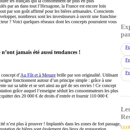
duire les français qui la consomment de plus en plus
ulés par an dans tout l’Hexagone, la France est encore loin
out par son goût affirmé pour les bières artisanales. Conscients
velopper, nombreux sont les investisseurs à ouvrir une franchise
ecteur ? Voici quelques réseaux dont les concepts pourraient vous
Exp
par
Fr
e n’ont jamais été aussi tendances !
Fr
Fr
 concept d’
Au Fût et à Mesure
brille par son originalité. Utilisant
nseigne fonctionnent autour d’un principe simple : grâce à une
nte sur sa table et se sert ainsi au gré de ses envies ! Ce concept
station grâce auquel l’enseigne séduit les consommateurs les plus
cquitter des 20 000 € de droits d’entrée et fournir 110 000 €
Les
Re
ité n’est plus à prouver ! Implantés dans les zones de fort passage,
CLUB
ustation de bières sont également des lieux de restauration.