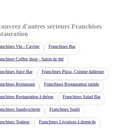
ouvrez d'autres secteurs Franchises
stauration
anchises Vin - Caviste
Franchises Bar
anchises Coffee shop - Salon de thé
anchises Juice Bar
Franchises Pizza, Cuisine italienne
anchises Restaurant
Franchises Restauration rapide
anchises Restauration à thème
Franchises Salad Bar
anchises Sandwicherie
Franchises Sushi
anchises Traiteur
Franchises Livraison à domicile