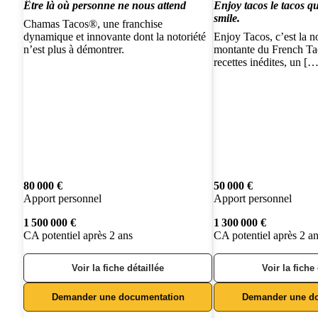
Être là où personne ne nous attend
Enjoy tacos le tacos qu
smile.
Chamas Tacos®️, une franchise
dynamique et innovante dont la notoriété
Enjoy Tacos, c’est la n
n’est plus à démontrer.
montante du French Ta
recettes inédites, un [
80 000 €
50 000 €
Apport personnel
Apport personnel
1 500 000 €
1 300 000 €
CA potentiel après 2 ans
CA potentiel après 2 a
Voir la fiche détaillée
Voir la fiche
Demander une documentation
Demander une d