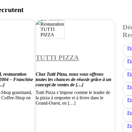
ecrutent
Déc
Re
Fr
TUTTI PIZZA
Fr
Fr
 restauration
Chez Tutti Pizza, nous vous offrons
 2004 – Franchise
toutes les chances de réussir grâce à un
[…]
concept de ventes de […]
Fr
e-Shop gourmand,
Tutti Pizza s’impose comme le leader de
u Coffee-Shop en
la pizza à emporter et à livrer dans le
Fr
Grand-Ouest, en […]
Fr
Fr