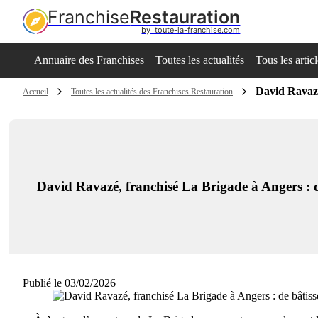
Franchise
Restauration
by  toute-la-franchise.com
Annuaire des Franchises
Toutes les actualités
Tous les artic
David Ravazé
Accueil
Toutes les actualités des Franchises Restauration
David Ravazé, franchisé La Brigade à Angers : 
Publié le 03/02/2026