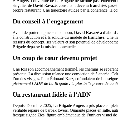
À Angers, l’ouverture de La Brigade ne raconte pas seulement l’
singulier de David Ravazé, consultant devenu
franchisé
, passé
propre restaurant. Une trajectoire guidée par la cohérence, la 
Du conseil à l’engagement
Avant de porter la pince en bambou,
David Ravazé
a d’abord 
à la construction et à la solidité du modèle de
franchise
. Une i
ressorts du concept, ses valeurs et son potentiel de développem
Brigade dépasse la mission ponctuelle.
Un coup de cœur devenu projet
Une fois son accompagnement terminé, les chemins se séparent.
présente. La discussion relance une conviction déjà ancrée. Celui
l’un des visages. Pour Édouard Katz, cofondateur de l’enseigne,
pleinement l’ADN de La Brigade : la plus belle preuve de confia
Un restaurant fidèle à l’ADN
Depuis décembre 2025, La Brigade Angers a pris place en plei
véritable repaire de barbak lovers. Quarante places en salle, a
fresque signée Zics, figure emblématique de l’univers visuel de 