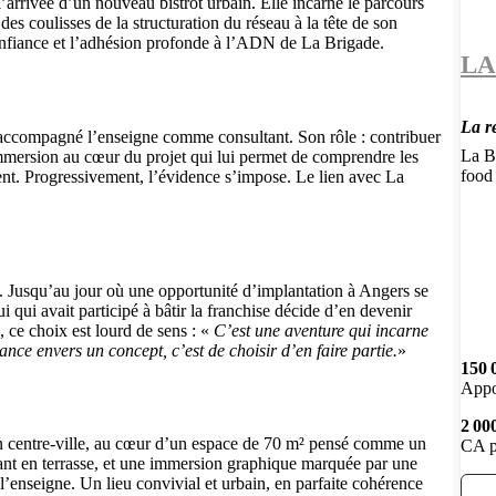
arrivée d’un nouveau bistrot urbain. Elle incarne le parcours
 des coulisses de la structuration du réseau à la tête de son
confiance et l’adhésion profonde à l’ADN de La Brigade.
LA
La re
accompagné l’enseigne comme consultant. Son rôle : contribuer
La Br
mmersion au cœur du projet qui lui permet de comprendre les
food 
ent. Progressivement, l’évidence s’impose. Le lien avec La
 Jusqu’au jour où une opportunité d’implantation à Angers se
 qui avait participé à bâtir la franchise décide d’en devenir
 ce choix est lourd de sens : «
C’est une aventure qui incarne
nce envers un concept, c’est de choisir d’en faire partie.
»
150 
Appo
2 00
n centre-ville, au cœur d’un espace de 70 m² pensé comme un
CA p
utant en terrasse, et une immersion graphique marquée par une
l’enseigne. Un lieu convivial et urbain, en parfaite cohérence