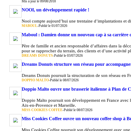
Mis à jour le 09/08/2018
NOOI, un développement rapide !
Nooï compte aujourd’hui une trentaine d’implantations et di
MABOUL
-
Publié le 01/07/2026
Maboul : Damien donne un nouveau cap à sa carrière 
Père de famille et ancien responsable d’affaires dans la dé
pour se rapprocher du terrain, des clients et d’une activité 
DREAMS DONUTS
-
Publié le 03/07/2026
Dreams Donuts structure son réseau pour accompagner l
Dreams Donuts poursuit la structuration de son réseau en F
DOPPIO MALTO
-
Publié le 08/07/2026
Doppio Malto ouvre une brasserie italienne à Plan de
Doppio Malto poursuit son développement en France avec l
Aix-en-Provence et Marseille.
MISS COOKIES COFFEE
-
Publié le 08/07/2026
Miss Cookies Coffee ouvre un nouveau coffee shop à Bé
Miss Cookies Coffee poursuit son développement avec une n