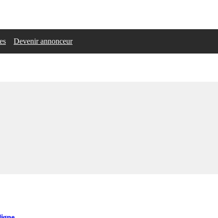
les
Devenir annonceur
igne