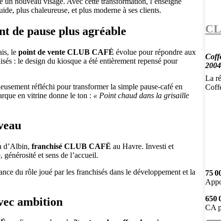
e un nouveau visage. Avec cette transformation, l’enseigne
ide, plus chaleureuse, et plus moderne à ses clients.
CL
t de pause plus agréable
is, le
point de vente CLUB CAFÉ
évolue pour répondre aux
Coff
isés : le design du kiosque a été entièrement repensé pour
2004
La r
neusement réfléchi pour transformer la simple pause-café en
Coff
arque en vitrine donne le ton :
« Point chaud dans la grisaille
veau
on d’Albin,
franchisé CLUB CAFÉ
au Havre. Investi et
, générosité et sens de l’accueil.
ance du rôle joué par les franchisés dans le développement et la
75 0
Appo
650 
vec ambition
CA p