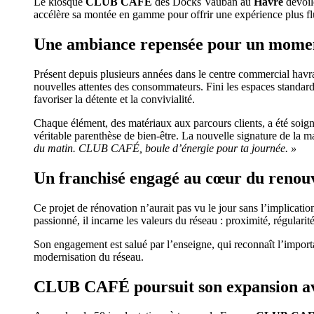
Le kiosque
CLUB CAFÉ
des Docks Vauban au
Havre
dévoil
accélère sa montée en gamme pour offrir une expérience plus flu
Une ambiance repensée pour un momen
Présent depuis plusieurs années dans le centre commercial havra
nouvelles attentes des consommateurs. Fini les espaces standard
favoriser la détente et la convivialité.
Chaque élément, des matériaux aux parcours clients, a été soig
véritable parenthèse de bien-être. La nouvelle signature de la m
du matin. CLUB CAFÉ, boule d’énergie pour ta journée. »
Un franchisé engagé au cœur du renou
Ce projet de rénovation n’aurait pas vu le jour sans l’implicati
passionné, il incarne les valeurs du réseau : proximité, régularité
Son engagement est salué par l’enseigne, qui reconnaît l’import
modernisation du réseau.
CLUB CAFÉ poursuit son expansion a