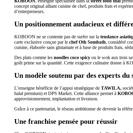
KOBOON
, enseigne spécialisée dans la
street food thaï
premiu
concept original alliant cuisine de chef, produits frais et expéri
d’entrepreneurs.
Un positionnement audacieux et différ
KOBOON ne se contente pas de surfer sur la
tendance asiatiq
carte exclusive conçue par le
chef
Oth Sombath
, considéré co
cuisine, élaborée sans glutamate et à base de produits frais, sédui
Des plats comme les
noodles coco spicy
ou le wok aux trois sa
goût prime sur la quantité. Cette exigence culinaire donne à 
Un modèle soutenu par des experts du 
L’enseigne bénéficie de l’appui stratégique de
TAWILA,
sociét
halal premium) et DPS Market. Cette alliance permet à
KOBO
approvisionnement, implantation et livraison.
Grâce à ce partenariat, le réseau ambitionne de devenir la réfé
Une franchise pensée pour réussir