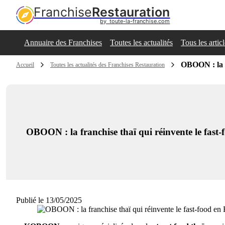
Franchise
Restauration
by  toute-la-franchise.com
Annuaire des Franchises
Toutes les actualités
Tous les artic
OBOON : la f
Accueil
Toutes les actualités des Franchises Restauration
OBOON : la franchise thaï qui réinvente le fast
Publié le 13/05/2025