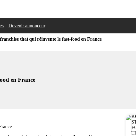
les
Devenir annonceur
ranchise thaï qui réinvente le fast-food en France
-food en France