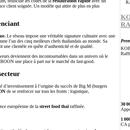
m, bouscule les codes de la
restauration rapide
avec un
ence client soignée. Un modèle qui attire de plus en plus
KO
enciant
RA
ue.
Le réseau impose une véritable signature culinaire avec une
Prem
mme l’un des cinq meilleurs chefs thaïlandais au monde. Sa
t une clientèle en quête d’authenticité et de qualité.
KOBO
Raff
veurs deviennent des incontournables dans un univers où le
KOBOON une place à part sur le marché du fast-good.
secteur
é d’investissement à l’origine du succès de Big M (burgers
ON
de se renforcer sur tous les fronts : logistique,
30 0
rence européenne de la
street food thaï
raffinée.
Appo
1 00
CA p