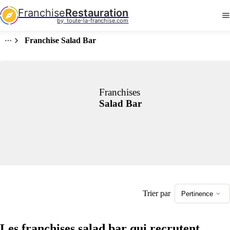
Franchise
Restauration
by  toute-la-franchise.com
Franchise Salad Bar
Franchises
Salad Bar
Trier par
Pertinence
Les franchises salad bar qui recrutent