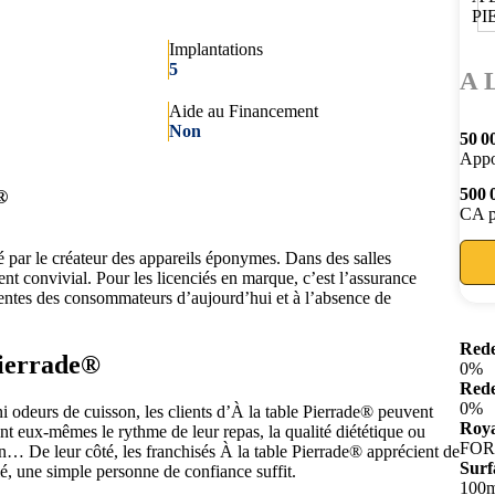
Implantations
5
A 
Aide au Financement
Non
50 0
Appo
500 
®
CA p
é par le créateur des appareils éponymes. Dans des salles
ent convivial. Pour les licenciés en marque, c’est l’assurance
ttentes des consommateurs d’aujourd’hui et à l’absence de
Rede
Pierrade®
0%
Rede
0%
i odeurs de cuisson, les clients d’À la table Pierrade® peuvent
Roya
ent eux-mêmes le rythme de leur repas, la qualité diététique ou
FOR
 De leur côté, les franchisés À la table Pierrade® apprécient de
Surf
ié, une simple personne de confiance suffit.
100